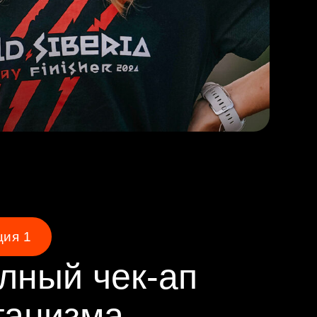
 чек-ап
зма
ирование своего
о знать о себе до
одготовка организма к
нализов для атлетов