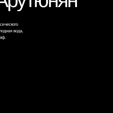
аппортом
ого
вода,
олонтером
ы Wild Siberia
артнером
 Wild Siberia