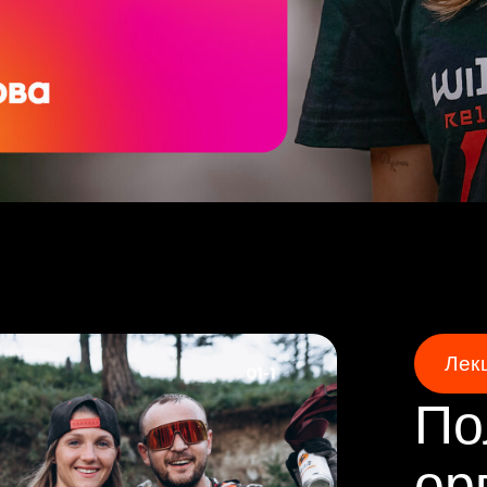
Полный
органи
Обследование, тест
организма. Что важн
гонки? Осознанная п
гонке.
.pdf
Список а
Лекция 1