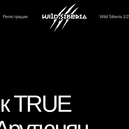
трация
Wild Siberia 1/2
Кэмп
Wild Siberia
к TRUE
ия Wild Siberia
я
о гонке
рутюнян
ния к героям
оманду