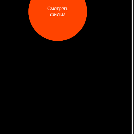
Telegram-канал
inst
#wildsiberia
contact@wildsiberia.ru