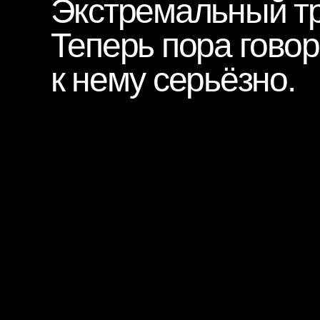
Сурен Арутюня