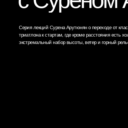
FAQ
Wild Camp Fun
Стать с
Фильм о гонке
Серия лекций Сурена Арутюнян о переходе от классическ
триатлона к стартам, где кроме расстояния есть холодная 
Стать в
Книга о Wild Siberia
экстремальный набор высоты, ветер и горный рельеф.
Партнер
Подготовка со
Стать п
спортивным врачом
Команда