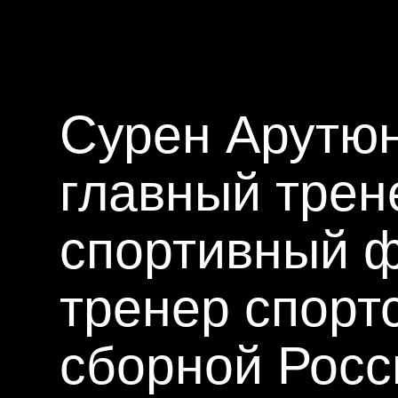
главный тренер 
спортивный фи
тренер спортс
сборной России
В лекциях он рассказывает как готовиться
к
TRUE Extreme
системно: через физиологию, 
контроль нагрузки.
Серия лекций Сурена Арутюняна о том, как гото
Baikalman, Wild Siberia, Elbrusman и Jily-Su.