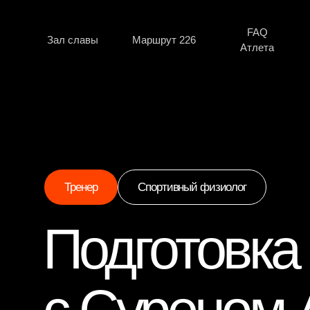
FAQ
Зал славы
Маршрут 226
Регис
Атлета
Тренер
Спортивный физиолог
Локация 
Wild Siberia 226
Подготовка 
Концепц
Wild Siberia 113
Истори
Wild Siberia 339
Отчеты 
Регистрация
с Суреном А
Требова
Wild Peak
Найти к
Wild Camp Sport