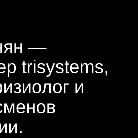
trisystems,
зиолог и
менов
.
адаптацию и
виться к стартам.