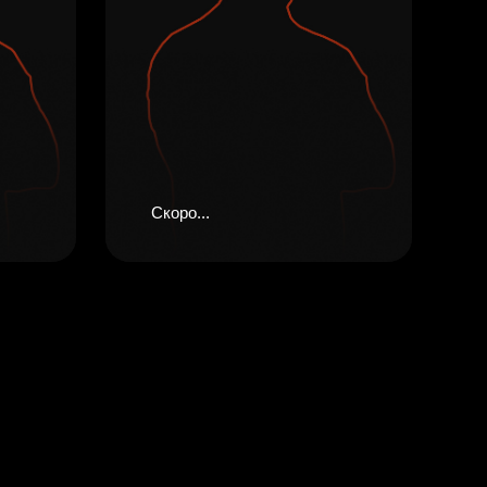
Telegram-канал
inst
Скоро...
#wildsiberia
contact@wildsiberia.ru
Стать саппортом
Стать волонтером
Партнеры Wild Siberia
Стать партнером