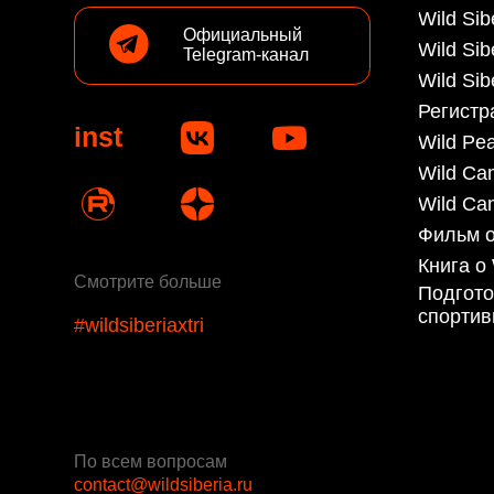
inst
Wild Peak
Wild Camp Spo
Wild Camp Fu
Фильм о гонке
Книга о Wild Si
Смотрите больше
Подготовка со
спортивным в
#wildsiberiaxtri
По всем вопросам
contact@wildsiberia.ru
Публичная оферта
Согласия на обработку