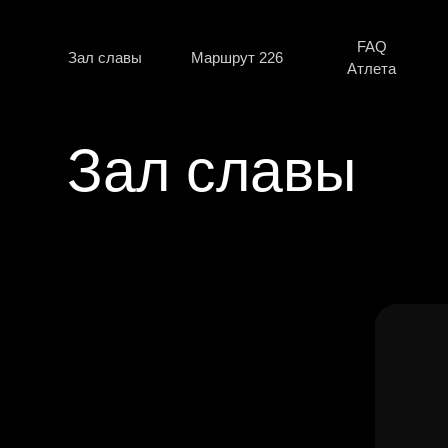
FAQ
Зал славы
Маршрут 226
Регис
Атлета
Зал славы
Локация 
Wild Siberia 226
Концепц
Wild Siberia 113
Алексей преодолел Wild Siberia
Истори
Wild Siberia 339
113, красиво финишировал
последние метры в
Отчеты 
Регистрация
сопровождении собаки и снял
невероятно душевный фильм о
Требова
Wild Peak
своей гонке!
Найти к
Wild Camp Sport