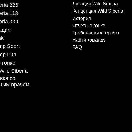
Требования к героям
Найти команду
rt
FAQ
n
beria
рачом
Первая лига экстремального
триатлона в России
 данных