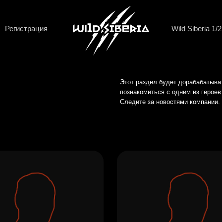
трация
Wild Siberia 1/2
Кэмп
Этот раздел будет дорабабатываться и пополнятьс
познакомиться с одним из героев самой дикой и хо
Следите за новостями компании.
Wild Siberia
ия Wild Siberia
я
о гонке
ния к героям
оманду